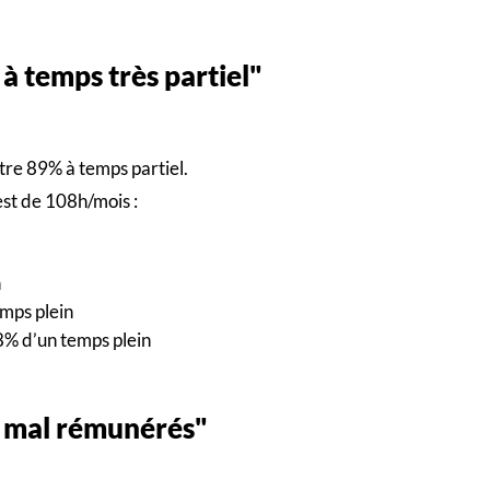
 à temps très partiel"
ntre 89% à temps partiel.
est de 108h/mois :
n
emps plein
78% d’un temps plein
s mal rémunérés"