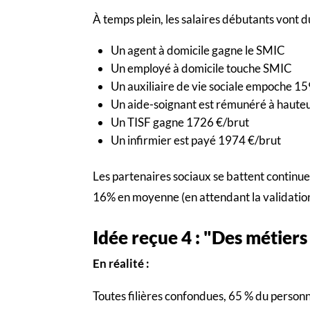
À temps plein, les salaires débutants vont 
Un agent à domicile gagne le SMIC
Un employé à domicile touche SMIC
Un auxiliaire de vie sociale empoche 1
Un aide-soignant est rémunéré à haute
Un TISF gagne 1726 €/brut
Un infirmier est payé 1974 €/brut
Les partenaires sociaux se battent continuel
16% en moyenne (en attendant la validation
Idée reçue 4 : "Des métiers
En réalité :
Toutes filières confondues, 65 % du personne