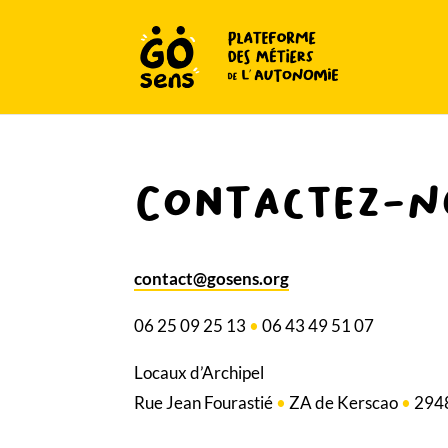
Contactez-n
contact@gosens.org
06 25 09 25 13
•
06 43 49 51 07
Locaux d’Archipel
Rue Jean Fourastié
•
ZA de Kerscao
•
294