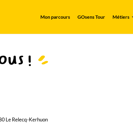
Mon parcours
GOsens Tour
Métiers
ous !
80 Le Relecq-Kerhuon